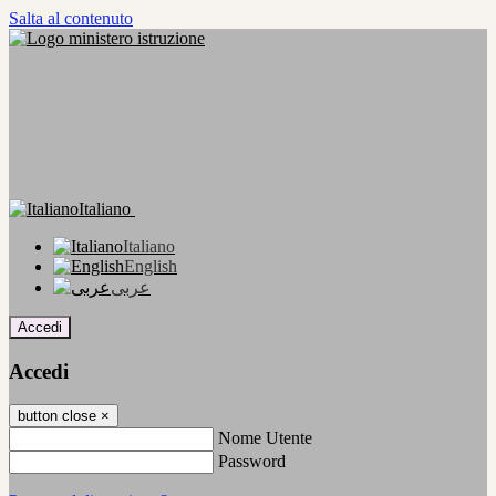
Salta al contenuto
Italiano
Italiano
English
عربى
Accedi
Accedi
button close
×
Nome Utente
Password