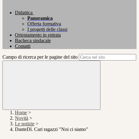
Didattica
Panoramica
Offerta formativa
I progetti delle classi
Orientamento in entrata
Bacheca sindacale
Contatti
Campo di ricerca per le pagine del sito
Home
>
Novità
>
Le notizie
>
DanteDì. Cari ragazzi "Noi ci siamo"