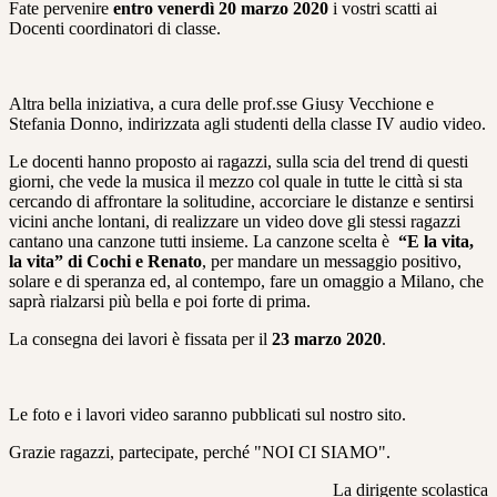
Fate pervenire
entro venerdì 20 marzo 2020
i vostri scatti ai
Docenti coordinatori di classe.
Altra bella iniziativa, a cura delle prof.sse Giusy Vecchione e
Stefania Donno, indirizzata agli studenti della classe IV audio video.
Le docenti hanno proposto ai ragazzi, sulla scia del trend di questi
giorni, che vede la musica il mezzo col quale in tutte le città si sta
cercando di affrontare la solitudine, accorciare le distanze e sentirsi
vicini anche lontani, di realizzare un video dove gli stessi ragazzi
cantano una canzone tutti insieme. La canzone scelta è
“E la vita,
la vita” di Cochi e Renato
, per mandare un messaggio positivo,
solare e di speranza ed, al contempo, fare un omaggio a Milano, che
saprà rialzarsi più bella e poi forte di prima.
La consegna dei lavori è fissata per il
23 marzo 2020
.
Le foto e i lavori video saranno pubblicati sul nostro sito.
Grazie ragazzi, partecipate, perché "NOI CI SIAMO".
La dirigente scolastica