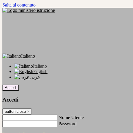
Salta al contenuto
Italiano
Italiano
English
عربى
Accedi
Accedi
button close
×
Nome Utente
Password