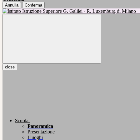
Annulla
Conferma
close
Scuola
Panoramica
Presentazione
I luoghi