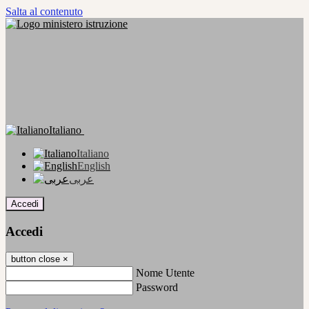
Salta al contenuto
Italiano
Italiano
English
عربى
Accedi
Accedi
button close
×
Nome Utente
Password