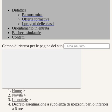
Didattica
Panoramica
Offerta formativa
I progetti delle classi
Orientamento in entrata
Bacheca sindacale
Contatti
Campo di ricerca per le pagine del sito
Home
>
Novità
>
Le notizie
>
Decreto assegnazione a supplenza di spezzoni pari o inferiori
a 6 ore