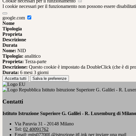
Cookie necessari per il funzionamento
I cookie necessari per il funzionamento non possono essere disabilitati.
google.com
Nome
Tipologia
Proprieta
Descrizione
Durata
Nome:
NID
Tipologia:
analitico
Proprieta:
Terza-parte
Descrizione:
Questo cookie è impostato da DoubleClick (che è di propriet
Durata:
6 mesi 3 giorni
Accetta tutti
Salva le preferenze
Istituto Istruzione Superiore G. Galilei - R. Lux
Contatti
Istituto Istruzione Superiore G. Galilei - R. Luxemburg di Milan
Via Paravia 31 - 20148 Milano
Tel:
02 40091762
Email:
miis07700L@istruzione.it
Link per inviare una mail