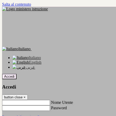
Salta al contenuto
Italiano
Italiano
English
عربى
Accedi
Accedi
button close
×
Nome Utente
Password