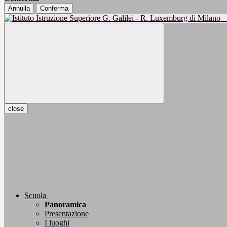
Annulla
Conferma
close
Scuola
Panoramica
Presentazione
I luoghi