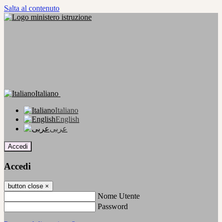
Salta al contenuto
Italiano
Italiano
English
عربى
Accedi
Accedi
button close
×
Nome Utente
Password