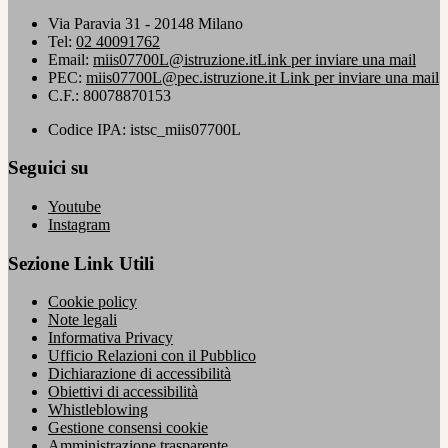
Via Paravia 31 - 20148 Milano
Tel:
02 40091762
Email:
miis07700L@istruzione.it
Link per inviare una mail
PEC:
miis07700L@pec.istruzione.it
Link per inviare una mail
C.F.: 80078870153
Codice IPA: istsc_miis07700L
Seguici su
Youtube
Instagram
Sezione Link Utili
Cookie policy
Note legali
Informativa Privacy
Ufficio Relazioni con il Pubblico
Dichiarazione di accessibilità
Obiettivi di accessibilità
Whistleblowing
Gestione consensi cookie
Amministrazione trasparente