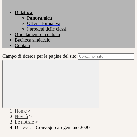
Didattica
Panoramica
Offerta formativa
I progetti delle classi
Orientamento in entrata
Bacheca sindacale
Contatti
Campo di ricerca per le pagine del sito
Home
>
Novità
>
Le notizie
>
Dislessia - Convegno 25 gennaio 2020