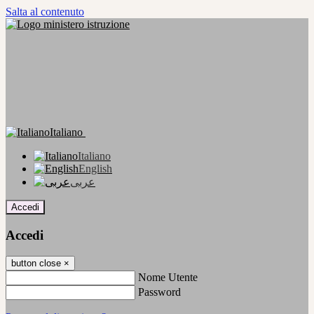
Salta al contenuto
Italiano
Italiano
English
عربى
Accedi
Accedi
button close
×
Nome Utente
Password