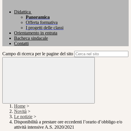
Didattica
Panoramica
Offerta formativa
I progetti delle classi
Orientamento in entrata
Bacheca sindacale
Contatti
Campo di ricerca per le pagine del sito
Home
>
Novità
>
Le notizie
>
Disponibilità a prestare ore eccedenti l’orario d’obbligo e/o
attività intensive A.S. 2020/2021