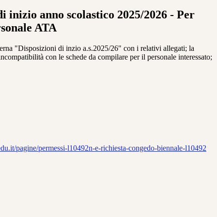
di inizio anno scolastico 2025/2026 - Per
rsonale ATA
erna "Disposizioni di inzio a.s.2025/26" con i relativi allegati; la
e incompatibilità con le schede da compilare per il personale interessato;
edu.it/pagine/permessi-l10492n-e-richiesta-congedo-biennale-l10492