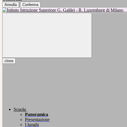
Annulla
Conferma
close
Scuola
Panoramica
Presentazione
I luoghi