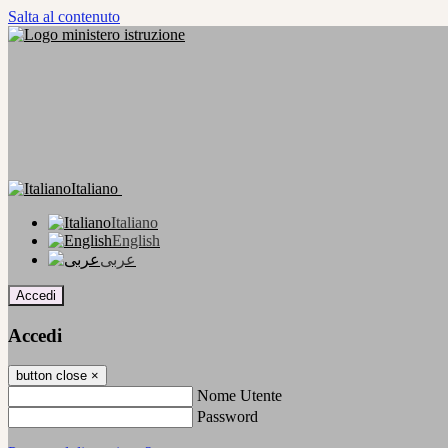
Salta al contenuto
Italiano
Italiano
English
عربى
Accedi
Accedi
button close
×
Nome Utente
Password