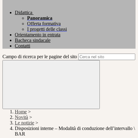
Didattica
Panoramica
Offerta formativa
I progetti delle classi
Orientamento in entrata
Bacheca sindacale
Contatti
Campo di ricerca per le pagine del sito
Home
>
Novità
>
Le notizie
>
Disposizioni interne – Modalità di conduzione dell’intervallo \
BAR