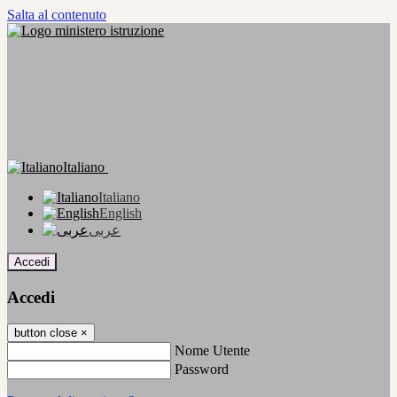
Salta al contenuto
Italiano
Italiano
English
عربى
Accedi
Accedi
button close
×
Nome Utente
Password