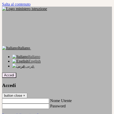
Salta al contenuto
Italiano
Italiano
English
عربى
Accedi
Accedi
button close
×
Nome Utente
Password