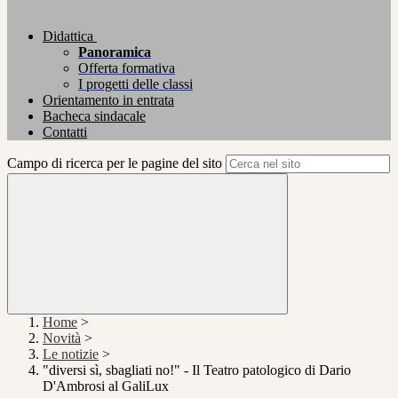
Didattica
Panoramica
Offerta formativa
I progetti delle classi
Orientamento in entrata
Bacheca sindacale
Contatti
Campo di ricerca per le pagine del sito
Home
>
Novità
>
Le notizie
>
"diversi sì, sbagliati no!" - Il Teatro patologico di Dario
D'Ambrosi al GaliLux