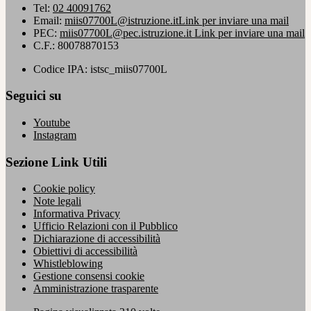
Tel:
02 40091762
Email:
miis07700L@istruzione.it
Link per inviare una mail
PEC:
miis07700L@pec.istruzione.it
Link per inviare una mail
C.F.: 80078870153
Codice IPA: istsc_miis07700L
Seguici su
Youtube
Instagram
Sezione Link Utili
Cookie policy
Note legali
Informativa Privacy
Ufficio Relazioni con il Pubblico
Dichiarazione di accessibilità
Obiettivi di accessibilità
Whistleblowing
Gestione consensi cookie
Amministrazione trasparente