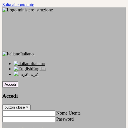
Salta al contenuto
Italiano
Italiano
English
عربى
Accedi
Accedi
button close
×
Nome Utente
Password