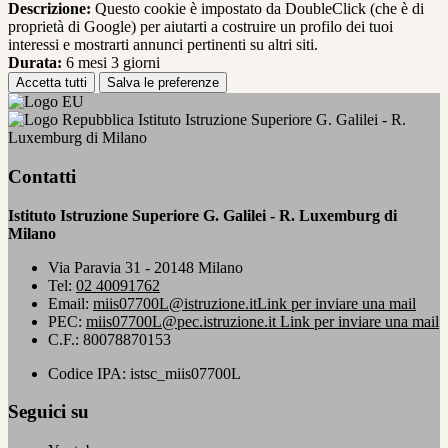
Descrizione:
Questo cookie è impostato da DoubleClick (che è di
proprietà di Google) per aiutarti a costruire un profilo dei tuoi
interessi e mostrarti annunci pertinenti su altri siti.
Durata:
6 mesi 3 giorni
Accetta tutti
Salva le preferenze
Istituto Istruzione Superiore G. Galilei - R.
Luxemburg di Milano
Contatti
Istituto Istruzione Superiore G. Galilei - R. Luxemburg di
Milano
Via Paravia 31 - 20148 Milano
Tel:
02 40091762
Email:
miis07700L@istruzione.it
Link per inviare una mail
PEC:
miis07700L@pec.istruzione.it
Link per inviare una mail
C.F.: 80078870153
Codice IPA: istsc_miis07700L
Seguici su