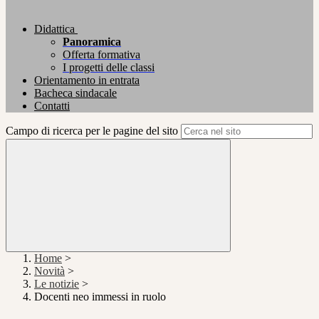
Didattica
Panoramica
Offerta formativa
I progetti delle classi
Orientamento in entrata
Bacheca sindacale
Contatti
Campo di ricerca per le pagine del sito
Home
>
Novità
>
Le notizie
>
Docenti neo immessi in ruolo