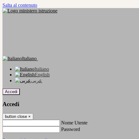
Salta al contenuto
Italiano
Italiano
English
عربى
Accedi
Accedi
button close
×
Nome Utente
Password