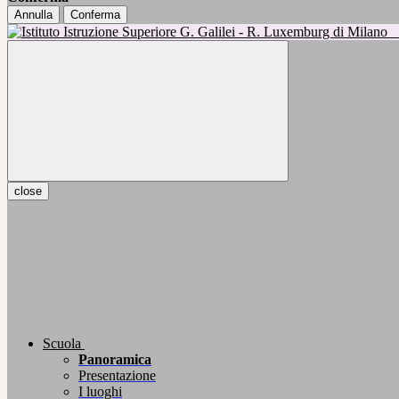
Annulla
Conferma
close
Scuola
Panoramica
Presentazione
I luoghi