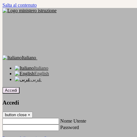
Salta al contenuto
Italiano
Italiano
English
عربى
Accedi
Accedi
button close
×
Nome Utente
Password