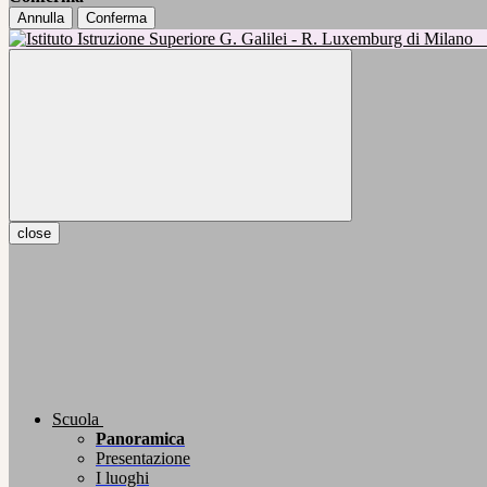
Annulla
Conferma
close
Scuola
Panoramica
Presentazione
I luoghi