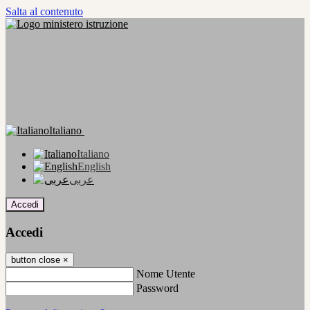
Salta al contenuto
Italiano
Italiano
English
عربى
Accedi
Accedi
button close
×
Nome Utente
Password