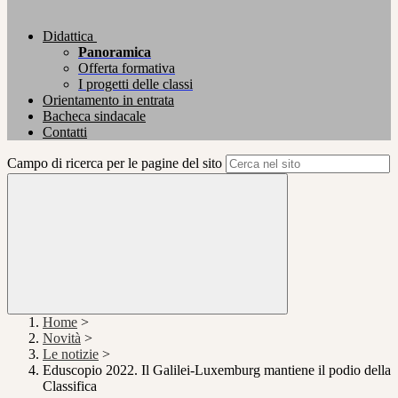
Didattica
Panoramica
Offerta formativa
I progetti delle classi
Orientamento in entrata
Bacheca sindacale
Contatti
Campo di ricerca per le pagine del sito
Home
>
Novità
>
Le notizie
>
Eduscopio 2022. Il Galilei-Luxemburg mantiene il podio della
Classifica