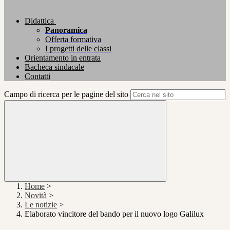
Didattica
Panoramica
Offerta formativa
I progetti delle classi
Orientamento in entrata
Bacheca sindacale
Contatti
Campo di ricerca per le pagine del sito
Home
>
Novità
>
Le notizie
>
Elaborato vincitore del bando per il nuovo logo Galilux