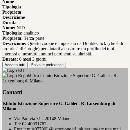
Nome
Tipologia
Proprieta
Descrizione
Durata
Nome:
NID
Tipologia:
analitico
Proprieta:
Terza-parte
Descrizione:
Questo cookie è impostato da DoubleClick (che è di
proprietà di Google) per aiutarti a costruire un profilo dei tuoi
interessi e mostrarti annunci pertinenti su altri siti.
Durata:
6 mesi 3 giorni
Accetta tutti
Salva le preferenze
Istituto Istruzione Superiore G. Galilei - R.
Luxemburg di Milano
Contatti
Istituto Istruzione Superiore G. Galilei - R. Luxemburg di
Milano
Via Paravia 31 - 20148 Milano
Tel:
02 40091762
Email:
miis07700L@istruzione.it
Link per inviare una mail