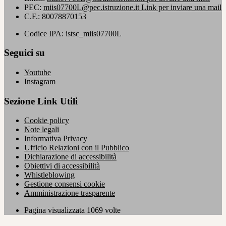
PEC:
miis07700L@pec.istruzione.it
Link per inviare una mail
C.F.: 80078870153
Codice IPA: istsc_miis07700L
Seguici su
Youtube
Instagram
Sezione Link Utili
Cookie policy
Note legali
Informativa Privacy
Ufficio Relazioni con il Pubblico
Dichiarazione di accessibilità
Obiettivi di accessibilità
Whistleblowing
Gestione consensi cookie
Amministrazione trasparente
Pagina visualizzata
1069
volte