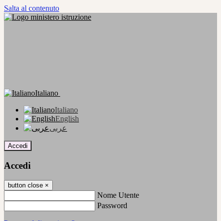
Salta al contenuto
Italiano
Italiano
English
عربى
Accedi
Accedi
button close
×
Nome Utente
Password