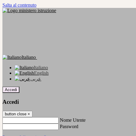
Salta al contenuto
Italiano
Italiano
English
عربى
Accedi
Accedi
button close
×
Nome Utente
Password