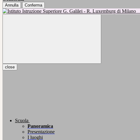
Annulla
Conferma
close
Scuola
Panoramica
Presentazione
I luoghi