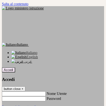
Salta al contenuto
Italiano
Italiano
English
عربى
Accedi
Accedi
button close
×
Nome Utente
Password