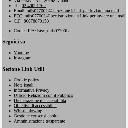
Via Paravia 31 - 20148 Milano
Tel:
02 40091762
Email:
miis07700L@istruzione.it
Link per inviare una mail
PEC:
miis07700L@pec.istruzione.it
Link per inviare una mail
C.F.: 80078870153
Codice IPA: istsc_miis07700L
Seguici su
Youtube
Instagram
Sezione Link Utili
Cookie policy
Note legali
Informativa Privacy
Ufficio Relazioni con il Pubblico
Dichiarazione di accessibilità
Obiettivi di accessibilità
Whistleblowing
Gestione consensi cookie
Amministrazione trasparente