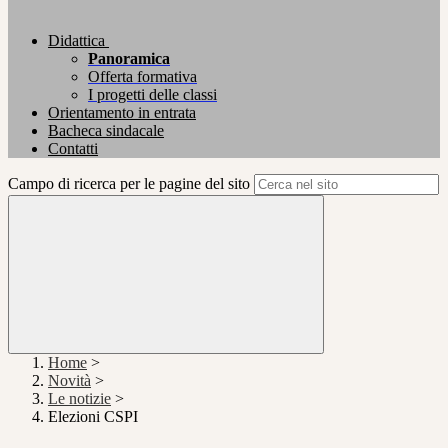
Didattica
Panoramica
Offerta formativa
I progetti delle classi
Orientamento in entrata
Bacheca sindacale
Contatti
Campo di ricerca per le pagine del sito
Home
>
Novità
>
Le notizie
>
Elezioni CSPI