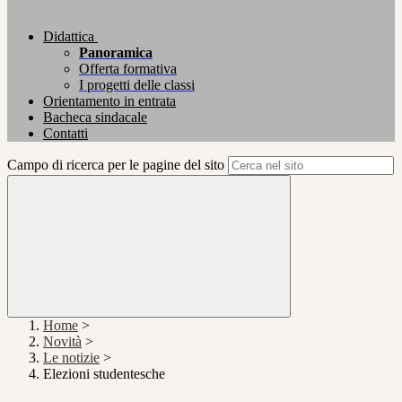
Didattica
Panoramica
Offerta formativa
I progetti delle classi
Orientamento in entrata
Bacheca sindacale
Contatti
Campo di ricerca per le pagine del sito
Home
>
Novità
>
Le notizie
>
Elezioni studentesche