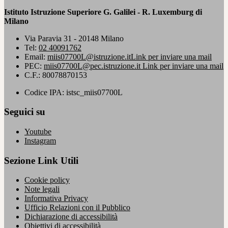
Istituto Istruzione Superiore G. Galilei - R. Luxemburg di
Milano
Via Paravia 31 - 20148 Milano
Tel:
02 40091762
Email:
miis07700L@istruzione.it
Link per inviare una mail
PEC:
miis07700L@pec.istruzione.it
Link per inviare una mail
C.F.: 80078870153
Codice IPA: istsc_miis07700L
Seguici su
Youtube
Instagram
Sezione Link Utili
Cookie policy
Note legali
Informativa Privacy
Ufficio Relazioni con il Pubblico
Dichiarazione di accessibilità
Obiettivi di accessibilità