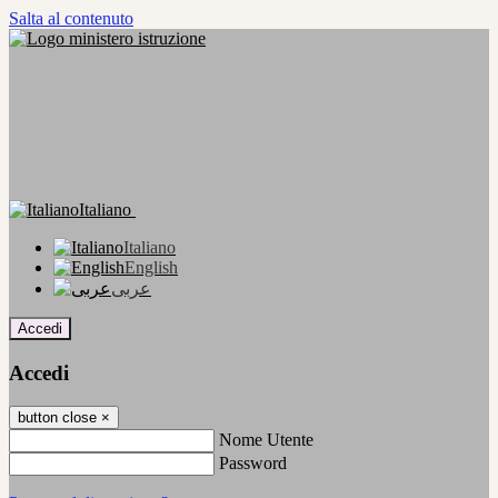
Salta al contenuto
Italiano
Italiano
English
عربى
Accedi
Accedi
button close
×
Nome Utente
Password