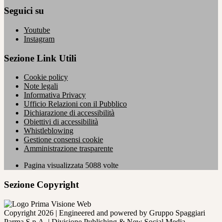
Seguici su
Youtube
Instagram
Sezione Link Utili
Cookie policy
Note legali
Informativa Privacy
Ufficio Relazioni con il Pubblico
Dichiarazione di accessibilità
Obiettivi di accessibilità
Whistleblowing
Gestione consensi cookie
Amministrazione trasparente
Pagina visualizzata
5088
volte
Sezione Copyright
Copyright 2026 | Engineered and powered by Gruppo Spaggiari
Parma S.p.A. | Divisione Publishing & New Social Media