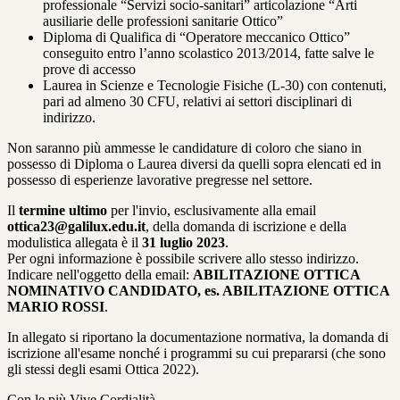
professionale “Servizi socio-sanitari” articolazione “Arti
ausiliarie delle professioni sanitarie Ottico”
Diploma di Qualifica di “Operatore meccanico Ottico”
conseguito entro l’anno scolastico 2013/2014, fatte salve le
prove di accesso
Laurea in Scienze e Tecnologie Fisiche (L-30) con contenuti,
pari ad almeno 30 CFU, relativi ai settori disciplinari di
indirizzo.
Non saranno più ammesse le candidature di coloro che siano in
possesso di Diploma o Laurea diversi da quelli sopra elencati ed in
possesso di esperienze lavorative pregresse nel settore.
Il
termine ultimo
per l'invio, esclusivamente alla email
ottica23@galilux.edu.it
, della domanda di iscrizione e della
modulistica allegata è il
31 luglio 2023
.
Per ogni informazione è possibile scrivere allo stesso indirizzo.
Indicare nell'oggetto della email:
ABILITAZIONE OTTICA
NOMINATIVO CANDIDATO, es. ABILITAZIONE OTTICA
MARIO ROSSI
.
In allegato si riportano la documentazione normativa, la domanda di
iscrizione all'esame nonché i programmi su cui prepararsi (che sono
gli stessi degli esami Ottica 2022).
Con le più Vive Cordialità,