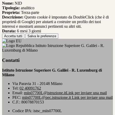
Nome:
NID
Tipologia:
analitico
Proprieta:
Terza-parte
Descrizione:
Questo cookie è impostato da DoubleClick (che è di
proprietà di Google) per aiutarti a costruire un profilo dei tuoi
interessi e mostrarti annunci pertinenti su altri siti.
Durata:
6 mesi 3 giorni
Accetta tutti
Salva le preferenze
Istituto Istruzione Superiore G. Galilei - R.
Luxemburg di Milano
Contatti
Istituto Istruzione Superiore G. Galilei - R. Luxemburg di
Milano
Via Paravia 31 - 20148 Milano
Tel:
02 40091762
Email:
miis07700L@istruzione.it
Link per inviare una mail
PEC:
miis07700L@pec.istruzione.it
Link per inviare una mail
C.F.: 80078870153
Codice IPA: istsc_miis07700L