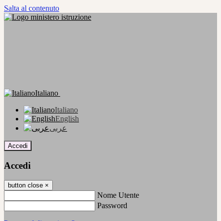
Salta al contenuto
Italiano
Italiano
English
عربى
Accedi
Accedi
button close
×
Nome Utente
Password