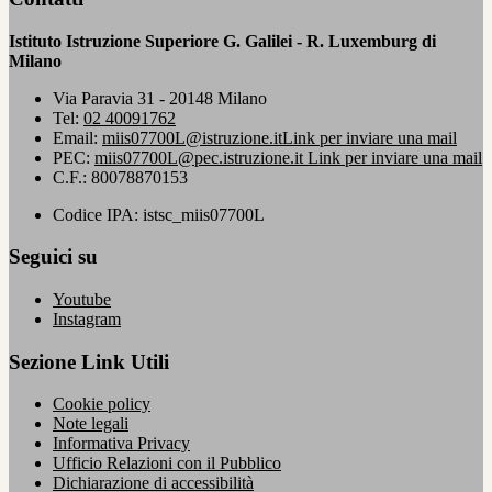
Istituto Istruzione Superiore G. Galilei - R. Luxemburg di
Milano
Via Paravia 31 - 20148 Milano
Tel:
02 40091762
Email:
miis07700L@istruzione.it
Link per inviare una mail
PEC:
miis07700L@pec.istruzione.it
Link per inviare una mail
C.F.: 80078870153
Codice IPA: istsc_miis07700L
Seguici su
Youtube
Instagram
Sezione Link Utili
Cookie policy
Note legali
Informativa Privacy
Ufficio Relazioni con il Pubblico
Dichiarazione di accessibilità