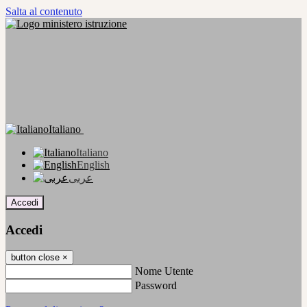
Salta al contenuto
Italiano
Italiano
English
عربى
Accedi
Accedi
button close
×
Nome Utente
Password