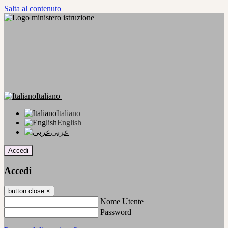
Salta al contenuto
Italiano
Italiano
English
عربى
Accedi
Accedi
button close
×
Nome Utente
Password