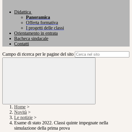
Didattica
Panoramica
Offerta formativa
I progetti delle classi
Orientamento in entrata
Bacheca sindacale
Contatti
Campo di ricerca per le pagine del sito
Home
>
Novità
>
Le notizie
>
Esame di stato 2022. Classi quinte impegnate nella
simulazione della prima prova