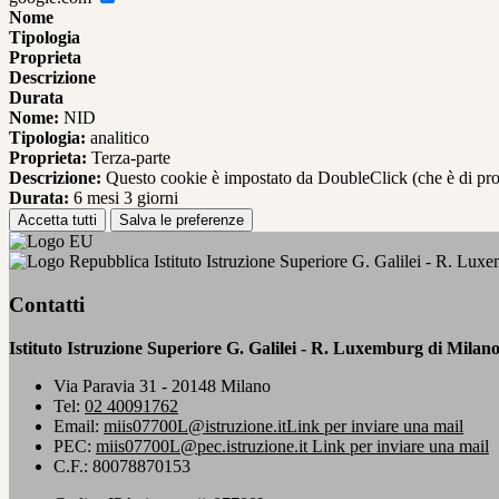
Nome
Tipologia
Proprieta
Descrizione
Durata
Nome:
NID
Tipologia:
analitico
Proprieta:
Terza-parte
Descrizione:
Questo cookie è impostato da DoubleClick (che è di propriet
Durata:
6 mesi 3 giorni
Accetta tutti
Salva le preferenze
Istituto Istruzione Superiore G. Galilei - R. Lux
Contatti
Istituto Istruzione Superiore G. Galilei - R. Luxemburg di Milan
Via Paravia 31 - 20148 Milano
Tel:
02 40091762
Email:
miis07700L@istruzione.it
Link per inviare una mail
PEC:
miis07700L@pec.istruzione.it
Link per inviare una mail
C.F.: 80078870153