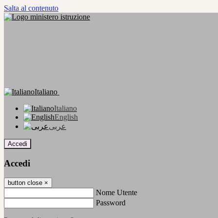
Salta al contenuto
Italiano
Italiano
English
عربى
Accedi
Accedi
button close
×
Nome Utente
Password