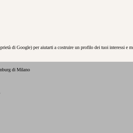
à di Google) per aiutarti a costruire un profilo dei tuoi interessi e most
emburg di Milano
o