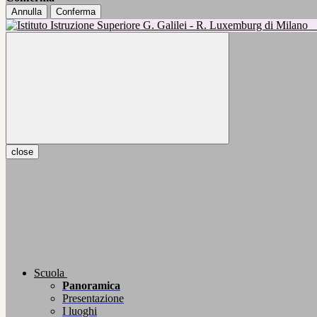
Annulla
Conferma
close
Scuola
Panoramica
Presentazione
I luoghi