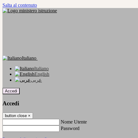
Salta al contenuto
Italiano
Italiano
English
عربى
Accedi
Accedi
button close
×
Nome Utente
Password