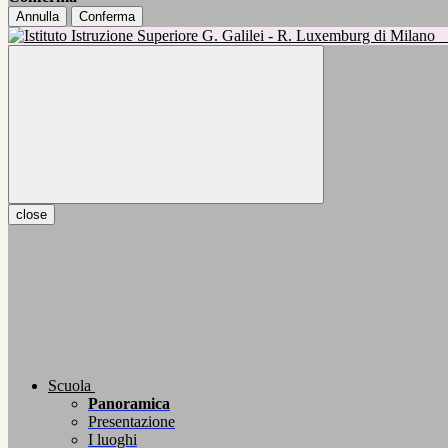
Annulla
Conferma
close
Scuola
Panoramica
Presentazione
I luoghi