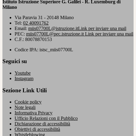
Istituto Istruzione Superiore G. Galilei - R. Luxemburg di
Milano
Via Paravia 31 - 20148 Milano
Tel:
02 40091762
Email:
miis07700L@istruzione.it
Link per inviare una mail
PEC:
miis07700L@pec.istruzione.it
Link per inviare una mail
C.F.: 80078870153
Codice IPA: istsc_miis07700L
Seguici su
Youtube
Instagram
Sezione Link Utili
Cookie policy
Note legali
Informativa Privacy
Ufficio Relazioni con il Pubblico
Dichiarazione di accessibilità
Obiettivi di accessibilità
Whistleblowing