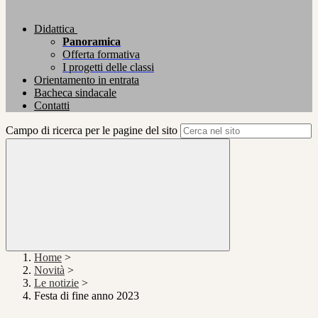
Didattica
Panoramica
Offerta formativa
I progetti delle classi
Orientamento in entrata
Bacheca sindacale
Contatti
Campo di ricerca per le pagine del sito
Home
>
Novità
>
Le notizie
>
Festa di fine anno 2023