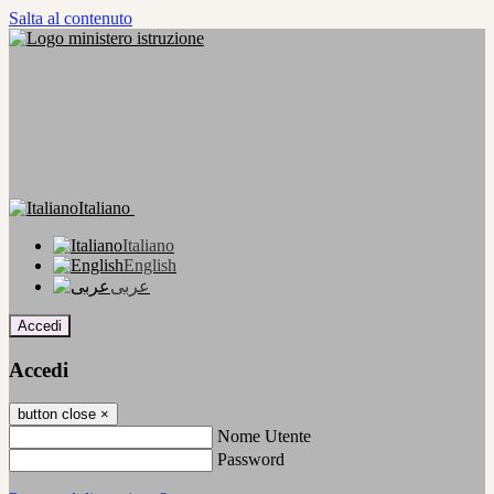
Salta al contenuto
Italiano
Italiano
English
عربى
Accedi
Accedi
button close
×
Nome Utente
Password