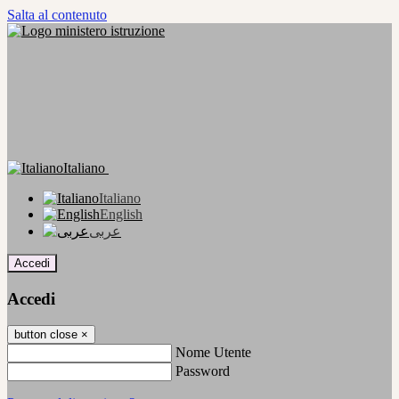
Salta al contenuto
Italiano
Italiano
English
عربى
Accedi
Accedi
button close
×
Nome Utente
Password