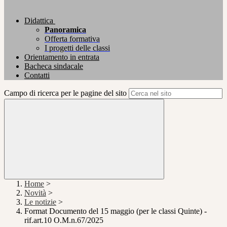
Didattica
Panoramica
Offerta formativa
I progetti delle classi
Orientamento in entrata
Bacheca sindacale
Contatti
Campo di ricerca per le pagine del sito
Home
>
Novità
>
Le notizie
>
Format Documento del 15 maggio (per le classi Quinte) -
rif.art.10 O.M.n.67/2025