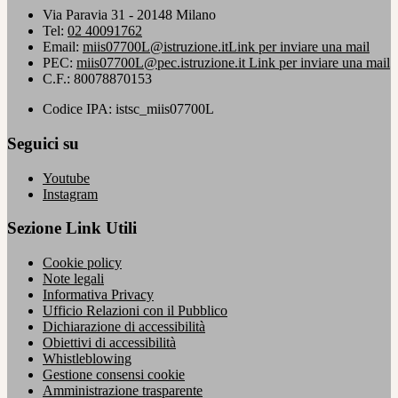
Via Paravia 31 - 20148 Milano
Tel:
02 40091762
Email:
miis07700L@istruzione.it
Link per inviare una mail
PEC:
miis07700L@pec.istruzione.it
Link per inviare una mail
C.F.: 80078870153
Codice IPA: istsc_miis07700L
Seguici su
Youtube
Instagram
Sezione Link Utili
Cookie policy
Note legali
Informativa Privacy
Ufficio Relazioni con il Pubblico
Dichiarazione di accessibilità
Obiettivi di accessibilità
Whistleblowing
Gestione consensi cookie
Amministrazione trasparente