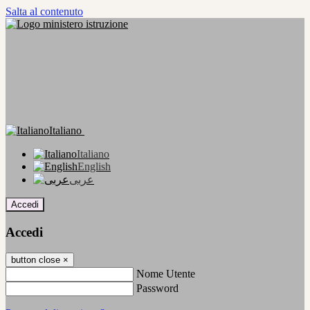
Salta al contenuto
Italiano
Italiano
English
عربى
Accedi
Accedi
button close
×
Nome Utente
Password