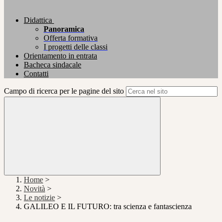
Didattica
Panoramica
Offerta formativa
I progetti delle classi
Orientamento in entrata
Bacheca sindacale
Contatti
Campo di ricerca per le pagine del sito
Home
>
Novità
>
Le notizie
>
GALILEO E IL FUTURO: tra scienza e fantascienza