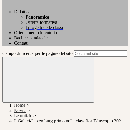
Didattica
Panoramica
Offerta formativa
I progetti delle classi
Orientamento in entrata
Bacheca sindacale
Contatti
Campo di ricerca per le pagine del sito
Home
>
Novità
>
Le notizie
>
Il Galilei-Luxemburg primo nella classifica Eduscopio 2021