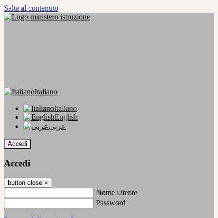
Salta al contenuto
Italiano
Italiano
English
عربى
Accedi
Accedi
button close
×
Nome Utente
Password