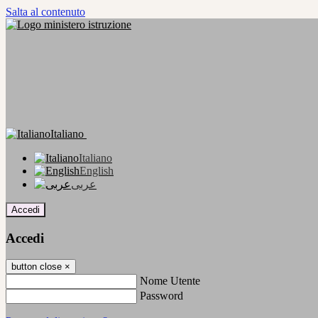
Salta al contenuto
Italiano
Italiano
English
عربى
Accedi
Accedi
button close
×
Nome Utente
Password