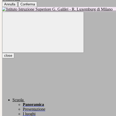
Annulla
Conferma
close
Scuola
Panoramica
Presentazione
I luoghi