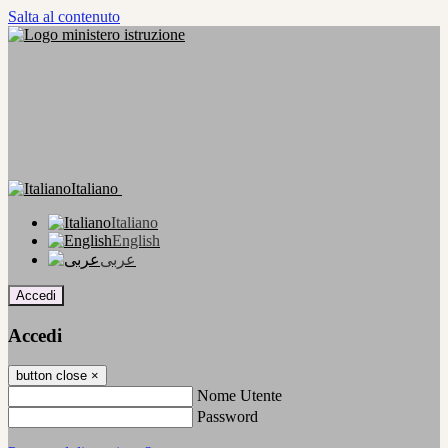
Salta al contenuto
Italiano
Italiano
English
عربى
Accedi
Accedi
button close
×
Nome Utente
Password