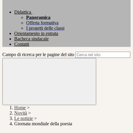
Didattica
Panoramica
Offerta formativa
I progetti delle classi
Orientamento in entrata
Bacheca sindacale
Contatti
Campo di ricerca per le pagine del sito
Home
>
Novità
>
Le notizie
>
Giornata mondiale della poesia