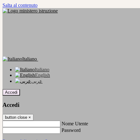
Salta al contenuto
Italiano
Italiano
English
عربى
Accedi
Accedi
button close
×
Nome Utente
Password