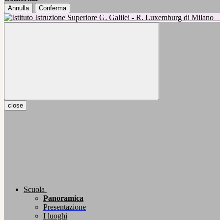
Annulla
Conferma
close
Scuola
Panoramica
Presentazione
I luoghi