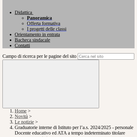
Didattica
Panoramica
Offerta formativa
I progetti delle classi
Orientamento in entrata
Bacheca sindacale
Contatti
Campo di ricerca per le pagine del sito
Home
>
Novità
>
Le notizie
>
Graduatorie interne di Istituto per l’a.s. 2024/2025 - personale
Docente educativo ed ATA a tempo indeterminato titolare