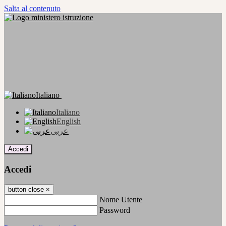
Salta al contenuto
Italiano
Italiano
English
عربى
Accedi
Accedi
button close
×
Nome Utente
Password