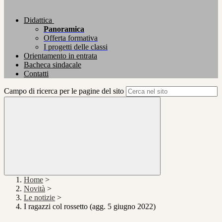
Didattica
Panoramica
Offerta formativa
I progetti delle classi
Orientamento in entrata
Bacheca sindacale
Contatti
Campo di ricerca per le pagine del sito
Home
>
Novità
>
Le notizie
>
I ragazzi col rossetto (agg. 5 giugno 2022)