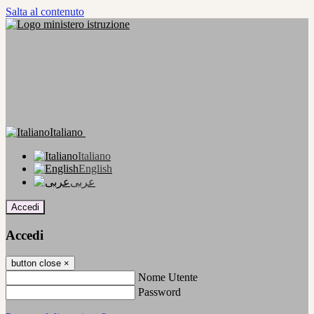
Salta al contenuto
Italiano
Italiano
English
عربى
Accedi
Accedi
button close
×
Nome Utente
Password