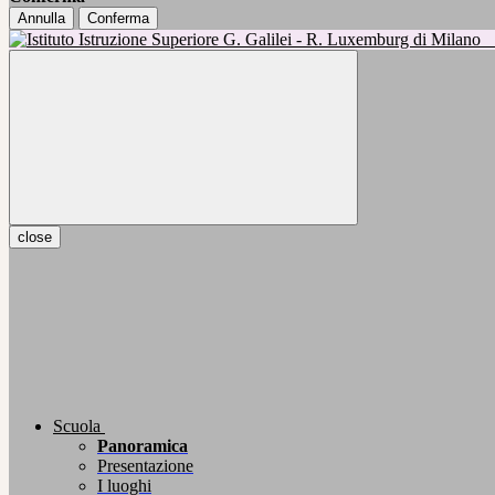
Annulla
Conferma
close
Scuola
Panoramica
Presentazione
I luoghi