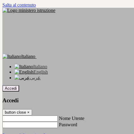
Salta al contenuto
Italiano
Italiano
English
عربى
Accedi
Accedi
button close
×
Nome Utente
Password