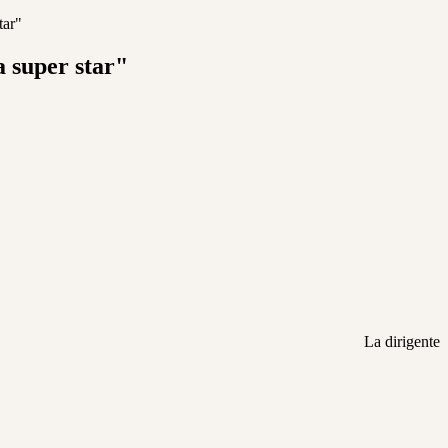
tar"
a super star"
La dirigente