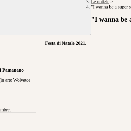
Le notizie
>
"I wanna be a super s
"I wanna be 
Festa di Natale 2021.
d Pamanano
in arte Wolvato)
embre.