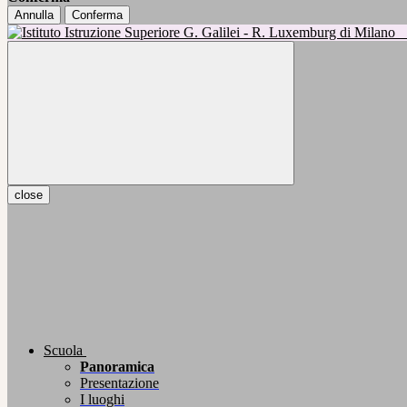
Annulla
Conferma
close
Scuola
Panoramica
Presentazione
I luoghi