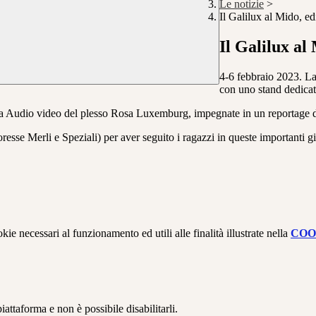
Le notizie
>
Il Galilux al Mido, e
Il Galilux al
4-6 febbraio 2023. La
con uno stand dedicat
afia Audio video del plesso Rosa Luxemburg, impegnate in un reportage de
oresse Merli e Speziali) per aver seguito i ragazzi in queste importanti g
kie necessari al funzionamento ed utili alle finalità illustrate nella
COO
attaforma e non è possibile disabilitarli.