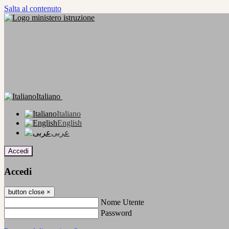
Salta al contenuto
Italiano
Italiano
English
عربى
Accedi
Accedi
button close
×
Nome Utente
Password