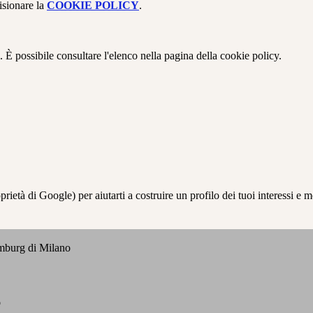
isionare la
COOKIE POLICY
.
 È possibile consultare l'elenco nella pagina della cookie policy.
à di Google) per aiutarti a costruire un profilo dei tuoi interessi e most
emburg di Milano
o