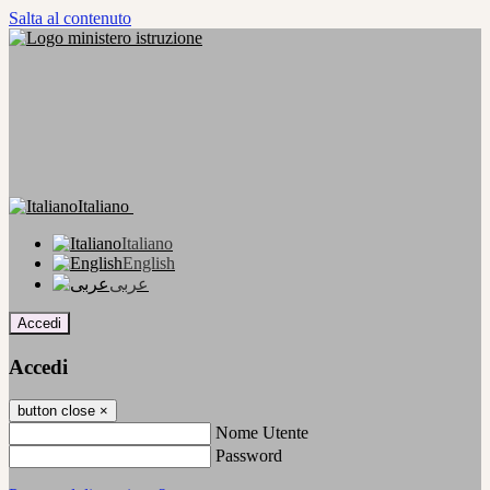
Salta al contenuto
Italiano
Italiano
English
عربى
Accedi
Accedi
button close
×
Nome Utente
Password