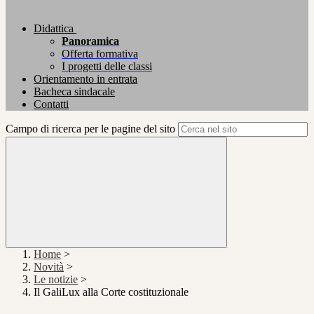
Didattica
Panoramica
Offerta formativa
I progetti delle classi
Orientamento in entrata
Bacheca sindacale
Contatti
Campo di ricerca per le pagine del sito
Home
>
Novità
>
Le notizie
>
Il GaliLux alla Corte costituzionale