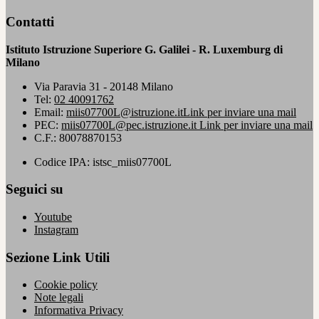
Contatti
Istituto Istruzione Superiore G. Galilei - R. Luxemburg di
Milano
Via Paravia 31 - 20148 Milano
Tel:
02 40091762
Email:
miis07700L@istruzione.it
Link per inviare una mail
PEC:
miis07700L@pec.istruzione.it
Link per inviare una mail
C.F.: 80078870153
Codice IPA: istsc_miis07700L
Seguici su
Youtube
Instagram
Sezione Link Utili
Cookie policy
Note legali
Informativa Privacy