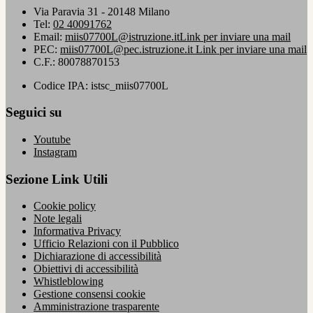
Via Paravia 31 - 20148 Milano
Tel:
02 40091762
Email:
miis07700L@istruzione.it
Link per inviare una mail
PEC:
miis07700L@pec.istruzione.it
Link per inviare una mail
C.F.: 80078870153
Codice IPA: istsc_miis07700L
Seguici su
Youtube
Instagram
Sezione Link Utili
Cookie policy
Note legali
Informativa Privacy
Ufficio Relazioni con il Pubblico
Dichiarazione di accessibilità
Obiettivi di accessibilità
Whistleblowing
Gestione consensi cookie
Amministrazione trasparente