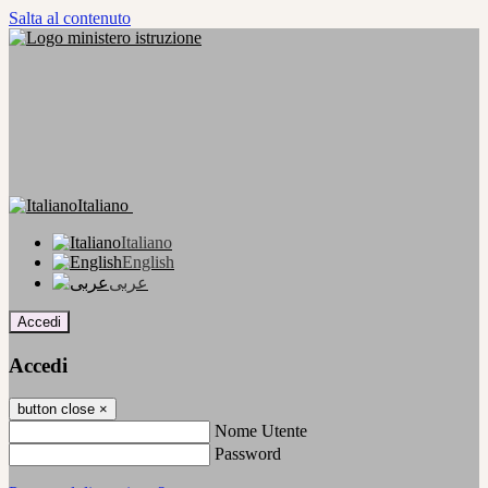
Salta al contenuto
Italiano
Italiano
English
عربى
Accedi
Accedi
button close
×
Nome Utente
Password