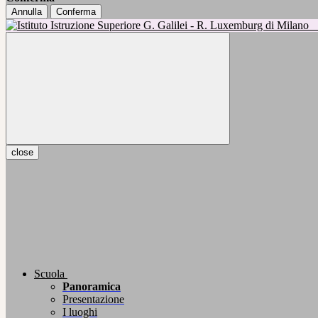
Annulla
Conferma
close
Scuola
Panoramica
Presentazione
I luoghi