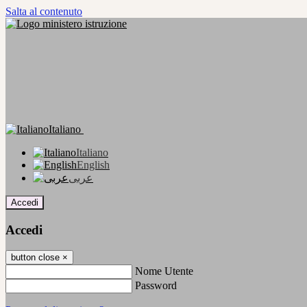
Salta al contenuto
Italiano
Italiano
English
عربى
Accedi
Accedi
button close
×
Nome Utente
Password