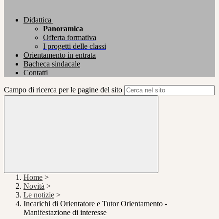
Didattica
Panoramica
Offerta formativa
I progetti delle classi
Orientamento in entrata
Bacheca sindacale
Contatti
Campo di ricerca per le pagine del sito
Home
>
Novità
>
Le notizie
>
Incarichi di Orientatore e Tutor Orientamento -
Manifestazione di interesse