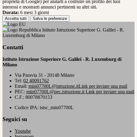
proprietà di Google) per aiutarti a costruire un profilo dei tuoi
interessi e mostrarti annunci pertinenti su altri siti.
Durata:
6 mesi 3 giorni
Accetta tutti
Salva le preferenze
Istituto Istruzione Superiore G. Galilei - R.
Luxemburg di Milano
Contatti
Istituto Istruzione Superiore G. Galilei - R. Luxemburg di
Milano
Via Paravia 31 - 20148 Milano
Tel:
02 40091762
Email:
miis07700L@istruzione.it
Link per inviare una mail
PEC:
miis07700L@pec.istruzione.it
Link per inviare una mail
C.F.: 80078870153
Codice IPA: istsc_miis07700L
Seguici su
Youtube
Instagram