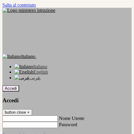
Salta al contenuto
Italiano
Italiano
English
عربى
Accedi
Accedi
button close
×
Nome Utente
Password