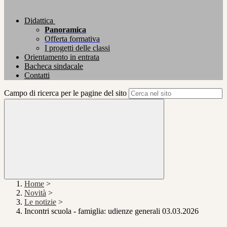
Didattica
Panoramica
Offerta formativa
I progetti delle classi
Orientamento in entrata
Bacheca sindacale
Contatti
Campo di ricerca per le pagine del sito
Home
>
Novità
>
Le notizie
>
Incontri scuola - famiglia: udienze generali 03.03.2026