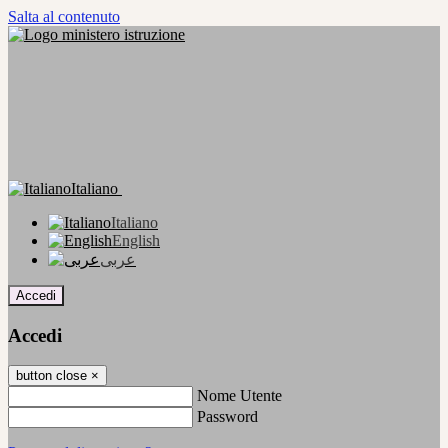
Salta al contenuto
Italiano
Italiano
English
عربى
Accedi
Accedi
button close
×
Nome Utente
Password