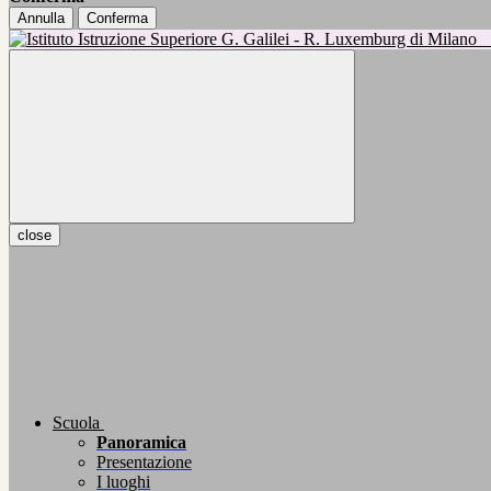
Annulla
Conferma
close
Scuola
Panoramica
Presentazione
I luoghi