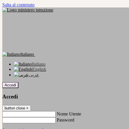
Salta al contenuto
Italiano
Italiano
English
عربى
Accedi
Accedi
button close
×
Nome Utente
Password