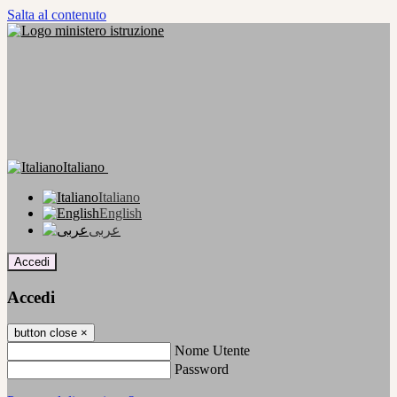
Salta al contenuto
Italiano
Italiano
English
عربى
Accedi
Accedi
button close
×
Nome Utente
Password