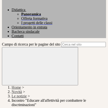
Didattica
Panoramica
Offerta formativa
I progetti delle classi
Orientamento in entrata
Bacheca sindacale
Contatti
Campo di ricerca per le pagine del sito
Home
>
Novità
>
Le notizie
>
Incontro "Educare all'affettività per combattere le
discriminazioni"