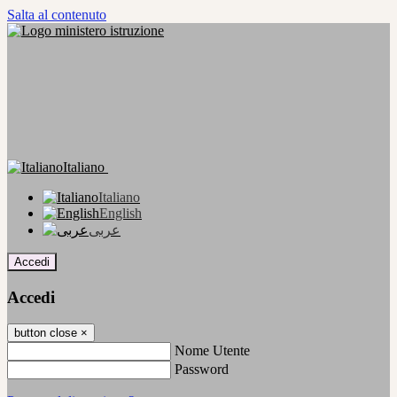
Salta al contenuto
Italiano
Italiano
English
عربى
Accedi
Accedi
button close
×
Nome Utente
Password