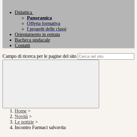
Didattica
Panoramica
Offerta formativa
I progetti delle classi
Orientamento in entrata
Bacheca sindacale
Contatti
Campo di ricerca per le pagine del sito
Home
>
Novità
>
Le notizie
>
Incontro Farmaci salvavita