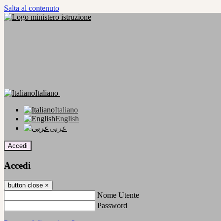
Salta al contenuto
Italiano
Italiano
English
عربى
Accedi
Accedi
button close
×
Nome Utente
Password