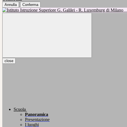
Annulla
Conferma
close
Scuola
Panoramica
Presentazione
I luoghi