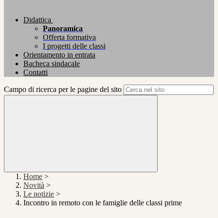
Didattica
Panoramica
Offerta formativa
I progetti delle classi
Orientamento in entrata
Bacheca sindacale
Contatti
Campo di ricerca per le pagine del sito
Home
>
Novità
>
Le notizie
>
Incontro in remoto con le famiglie delle classi prime