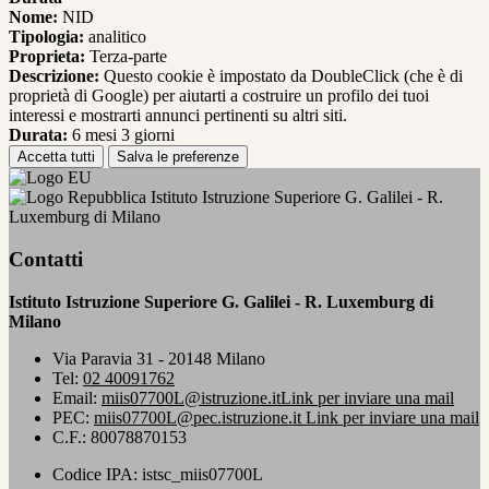
Nome:
NID
Tipologia:
analitico
Proprieta:
Terza-parte
Descrizione:
Questo cookie è impostato da DoubleClick (che è di
proprietà di Google) per aiutarti a costruire un profilo dei tuoi
interessi e mostrarti annunci pertinenti su altri siti.
Durata:
6 mesi 3 giorni
Accetta tutti
Salva le preferenze
Istituto Istruzione Superiore G. Galilei - R.
Luxemburg di Milano
Contatti
Istituto Istruzione Superiore G. Galilei - R. Luxemburg di
Milano
Via Paravia 31 - 20148 Milano
Tel:
02 40091762
Email:
miis07700L@istruzione.it
Link per inviare una mail
PEC:
miis07700L@pec.istruzione.it
Link per inviare una mail
C.F.: 80078870153
Codice IPA: istsc_miis07700L