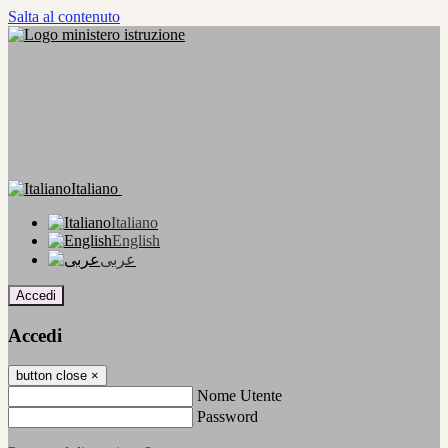
Salta al contenuto
Italiano
Italiano
English
عربى
Accedi
Accedi
button close
×
Nome Utente
Password