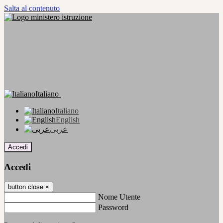
Salta al contenuto
Italiano
Italiano
English
عربى
Accedi
Accedi
button close
×
Nome Utente
Password