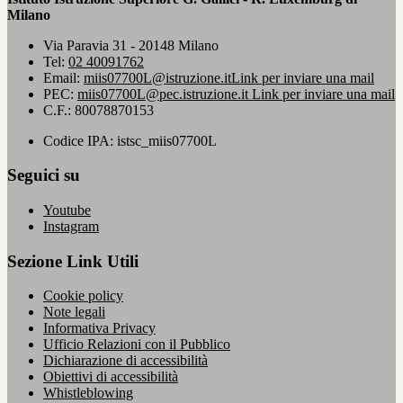
Milano
Via Paravia 31 - 20148 Milano
Tel:
02 40091762
Email:
miis07700L@istruzione.it
Link per inviare una mail
PEC:
miis07700L@pec.istruzione.it
Link per inviare una mail
C.F.: 80078870153
Codice IPA: istsc_miis07700L
Seguici su
Youtube
Instagram
Sezione Link Utili
Cookie policy
Note legali
Informativa Privacy
Ufficio Relazioni con il Pubblico
Dichiarazione di accessibilità
Obiettivi di accessibilità
Whistleblowing