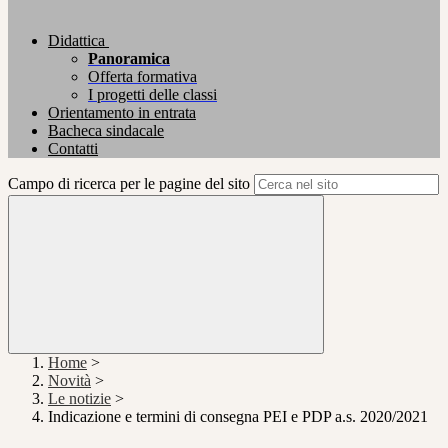
Didattica
Panoramica
Offerta formativa
I progetti delle classi
Orientamento in entrata
Bacheca sindacale
Contatti
Campo di ricerca per le pagine del sito
Home
>
Novità
>
Le notizie
>
Indicazione e termini di consegna PEI e PDP a.s. 2020/2021