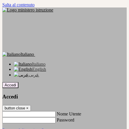
Salta al contenuto
Italiano
Italiano
English
عربى
Accedi
Accedi
button close
×
Nome Utente
Password