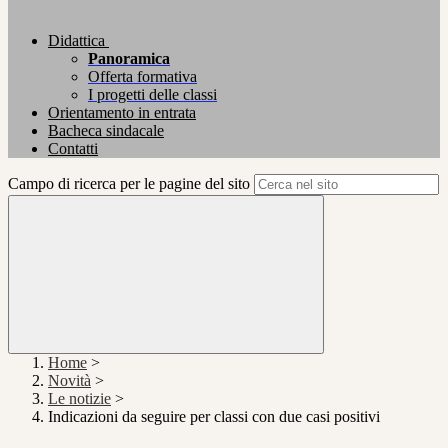
Didattica
Panoramica
Offerta formativa
I progetti delle classi
Orientamento in entrata
Bacheca sindacale
Contatti
Campo di ricerca per le pagine del sito
Home
>
Novità
>
Le notizie
>
Indicazioni da seguire per classi con due casi positivi