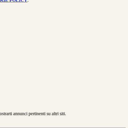
KIE POLICY
.
rarti annunci pertinenti su altri siti.