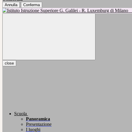
Annulla
Conferma
close
Scuola
Panoramica
Presentazione
I luoghi