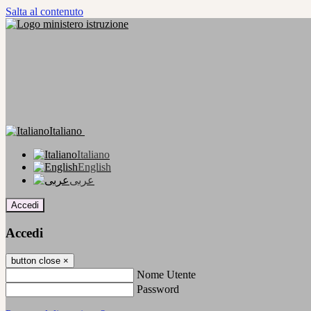
Salta al contenuto
Italiano
Italiano
English
عربى
Accedi
Accedi
button close
×
Nome Utente
Password