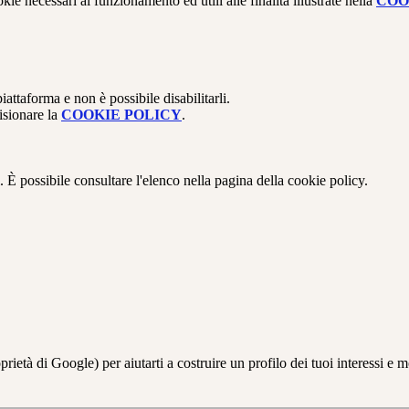
kie necessari al funzionamento ed utili alle finalità illustrate nella
COO
attaforma e non è possibile disabilitarli.
isionare la
COOKIE POLICY
.
 È possibile consultare l'elenco nella pagina della cookie policy.
à di Google) per aiutarti a costruire un profilo dei tuoi interessi e most