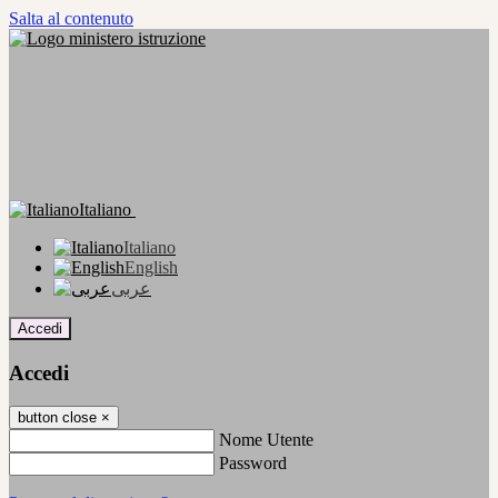
Salta al contenuto
Italiano
Italiano
English
عربى
Accedi
Accedi
button close
×
Nome Utente
Password