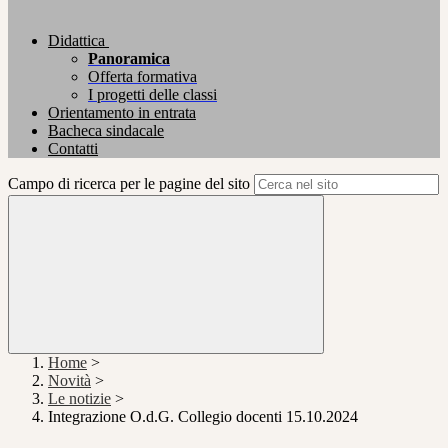
Didattica
Panoramica
Offerta formativa
I progetti delle classi
Orientamento in entrata
Bacheca sindacale
Contatti
Campo di ricerca per le pagine del sito
Home
>
Novità
>
Le notizie
>
Integrazione O.d.G. Collegio docenti 15.10.2024