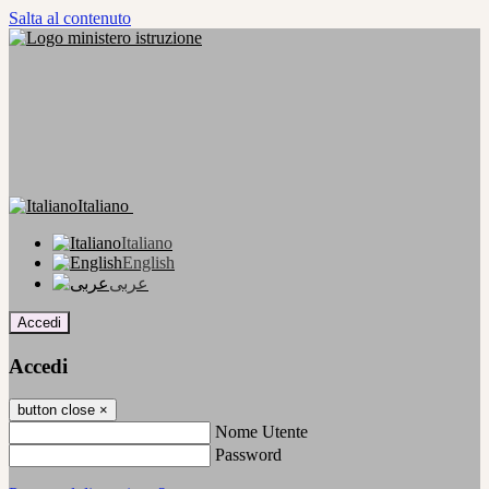
Salta al contenuto
Italiano
Italiano
English
عربى
Accedi
Accedi
button close
×
Nome Utente
Password