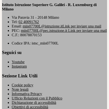
Istituto Istruzione Superiore G. Galilei - R. Luxemburg di
Milano
Via Paravia 31 - 20148 Milano
Tel:
02 40091762
Email:
miis07700L@istruzione.it
Link per inviare una mail
PEC:
miis07700L@pec.istruzione.it
Link per inviare una mail
C.F.: 80078870153
Codice IPA: istsc_miis07700L
Seguici su
Youtube
Instagram
Sezione Link Utili
Cookie policy
Note legali
Informativa Privacy
Ufficio Relazioni con il Pubblico
Dichiarazione di accessibilità
Obiettivi di accessibilità