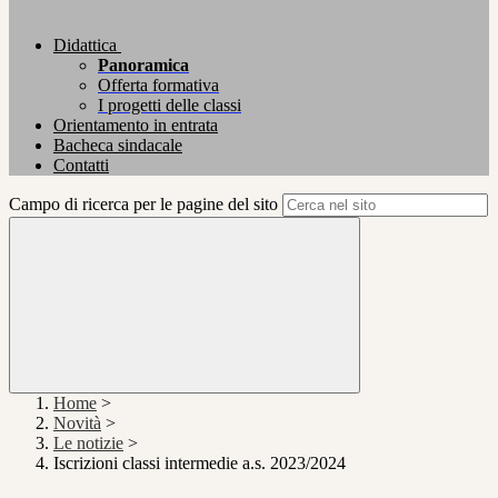
Didattica
Panoramica
Offerta formativa
I progetti delle classi
Orientamento in entrata
Bacheca sindacale
Contatti
Campo di ricerca per le pagine del sito
Home
>
Novità
>
Le notizie
>
Iscrizioni classi intermedie a.s. 2023/2024