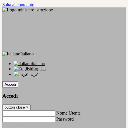
Salta al contenuto
Italiano
Italiano
English
عربى
Accedi
Accedi
button close
×
Nome Utente
Password