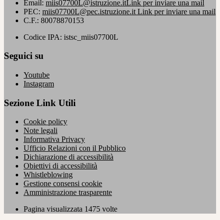
Email:
miis07700L@istruzione.it
Link per inviare una mail
PEC:
miis07700L@pec.istruzione.it
Link per inviare una mail
C.F.: 80078870153
Codice IPA: istsc_miis07700L
Seguici su
Youtube
Instagram
Sezione Link Utili
Cookie policy
Note legali
Informativa Privacy
Ufficio Relazioni con il Pubblico
Dichiarazione di accessibilità
Obiettivi di accessibilità
Whistleblowing
Gestione consensi cookie
Amministrazione trasparente
Pagina visualizzata
1475
volte