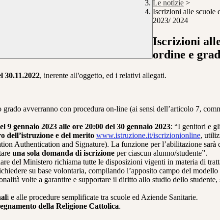
Le notizie
>
Iscrizioni alle scuole 
2023/ 2024
Iscrizioni all
ordine e grad
el
30.11.2022
, inerente all'oggetto, ed i relativi allegati.
do
grado avverranno con procedura on-line (ai sensi dell’articolo 7,
comma
del 9
gennaio 2023 alle ore 20:00 del 30 gennaio 2023
: “I genitori e g
o dell’istruzione e del merito
www.istruzione.it/iscrizionionline
, util
cation Authentication and
Signature).
La funzione per l’abilitazione sarà 
ntare
una sola domanda di iscrizione
per ciascun alunno/studente”.
are del Ministero richiama tutte le disposizioni vigenti in
materia di tra
ichiedere su base volontaria, compilando l’apposito campo del modello
onalità
volte a garantire e
supportare il diritto allo studio dello student
nal
i e
alle procedure semplificate tra scuole ed Aziende Sanitarie.
segnamento della Religione Cattolica
.