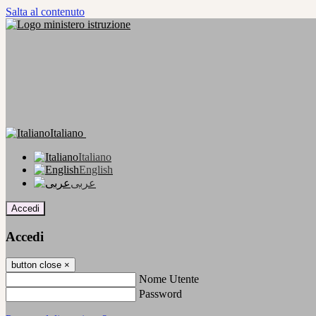
Salta al contenuto
Italiano
Italiano
English
عربى
Accedi
Accedi
button close
×
Nome Utente
Password