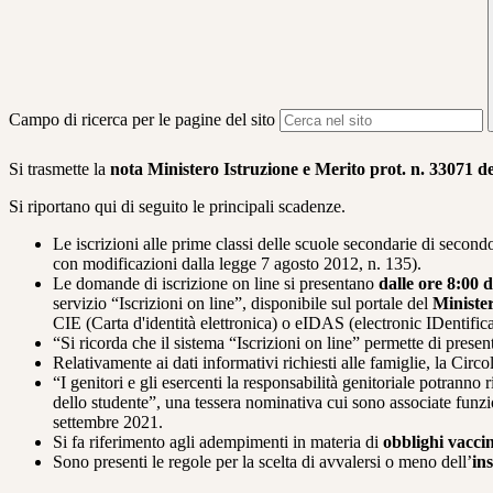
Campo di ricerca per le pagine del sito
Si trasmette la
nota Ministero Istruzione e Merito prot. n. 33071 d
Si riportano qui di seguito le principali scadenze.
Le iscrizioni alle prime classi delle scuole secondarie di secon
con
modificazioni dalla legge 7 agosto 2012, n. 135).
Le domande di iscrizione on line si presentano
dalle ore 8:00 
servizio “Iscrizioni on line”, disponibile sul portale
del
Minister
CIE (Carta d'identità
elettronica) o eIDAS (electronic IDentifi
“Si ricorda che il sistema “Iscrizioni on line” permette di prese
Relativamente ai dati informativi richiesti alle famiglie, la
Circol
“I genitori e gli esercenti la responsabilità genitoriale potranno
r
dello
studente”, una tessera nominativa cui sono associate funzi
settembre 2021.
Si fa riferimento agli adempimenti in materia di
obblighi vacci
Sono presenti le regole per la scelta di avvalersi o meno
dell’
in