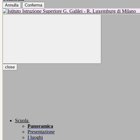
Annulla
Conferma
close
Scuola
Panoramica
Presentazione
I luoghi